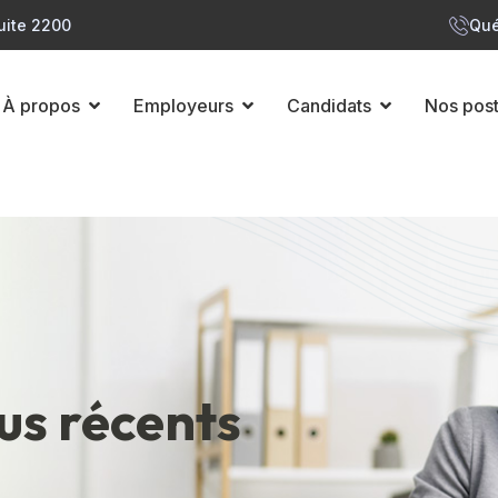
uite 2200
Qué
À propos
Employeurs
Candidats
Nos pos
lus récents