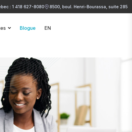
bec : 1 418 627-8080
8500, boul. Henri-Bourassa, suite 285
tes
Blogue
EN