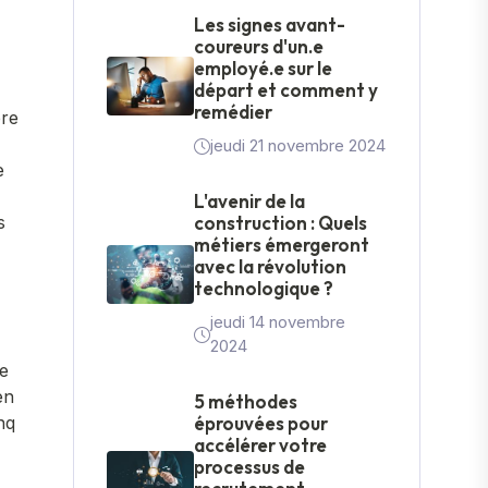
Les signes avant-
coureurs d'un.e
employé.e sur le
départ et comment y
remédier
pre
jeudi 21 novembre 2024
e
L'avenir de la
s
construction : Quels
métiers émergeront
avec la révolution
technologique ?
jeudi 14 novembre
2024
re
en
5 méthodes
nq
éprouvées pour
accélérer votre
processus de