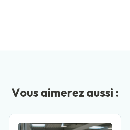
V
o
u
s
a
i
m
e
r
e
z
a
u
s
s
i
: