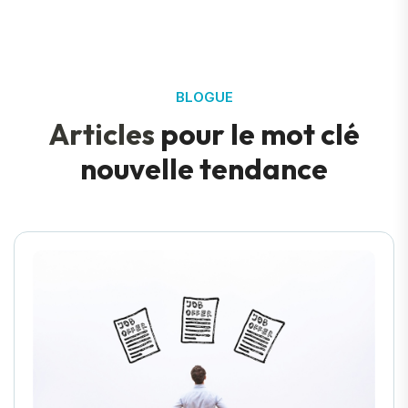
BLOGUE
A
r
t
i
c
l
e
s
p
o
u
r
l
e
m
o
t
c
l
é
n
o
u
v
e
l
l
e
t
e
n
d
a
n
c
e