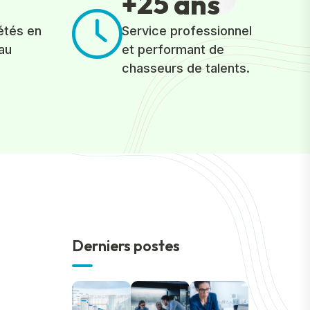
2
5
+
ans
étés en
Service professionnel
au
et performant de
chasseurs de talents.
Derniers postes