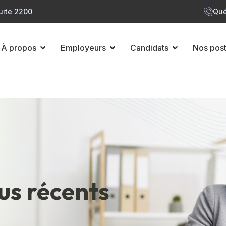
uite 2200
Qué
À propos
Employeurs
Candidats
Nos pos
lus récents