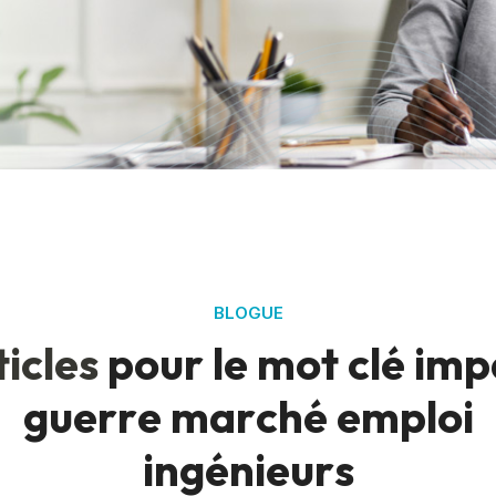
BLOGUE
t
i
c
l
e
s
p
o
u
r
l
e
m
o
t
c
l
é
i
m
p
g
u
e
r
r
e
m
a
r
c
h
é
e
m
p
l
o
i
i
n
g
é
n
i
e
u
r
s