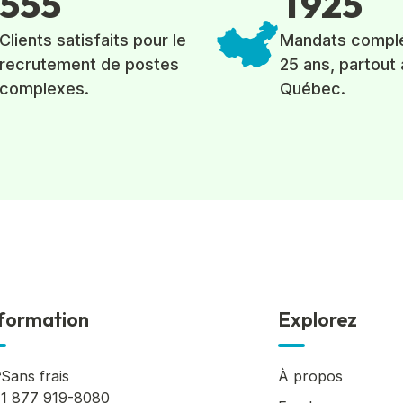
5
5
5
1
9
2
5
Clients satisfaits pour le
Mandats compl
recrutement de postes
25 ans, partout 
complexes.
Québec.
formation
Explorez
Sans frais
À propos
1 877 919-8080