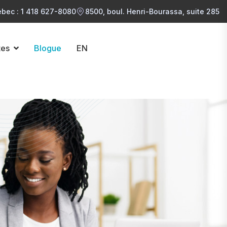
bec : 1 418 627-8080
8500, boul. Henri-Bourassa, suite 285
tes
Blogue
EN