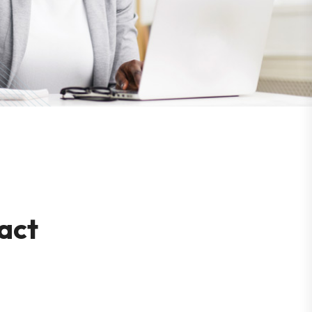
a
c
t