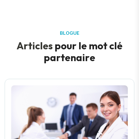
BLOGUE
A
r
t
i
c
l
e
s
p
o
u
r
l
e
m
o
t
c
l
é
p
a
r
t
e
n
a
i
r
e