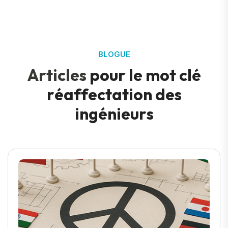
BLOGUE
A
r
t
i
c
l
e
s
p
o
u
r
l
e
m
o
t
c
l
é
r
é
a
f
f
e
c
t
a
t
i
o
n
d
e
s
i
n
g
é
n
i
e
u
r
s