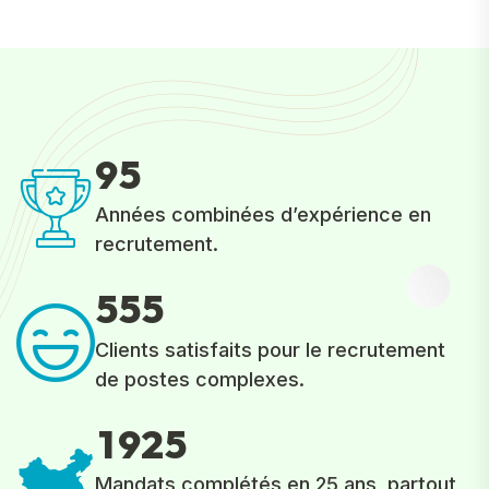
9
5
Années combinées d’expérience en
recrutement.
5
5
5
Clients satisfaits pour le recrutement
de postes complexes.
1
9
2
5
Mandats complétés en 25 ans, partout