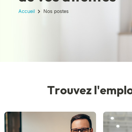
Accueil
Nos postes
T
r
o
u
v
e
z
l
'
e
m
p
l