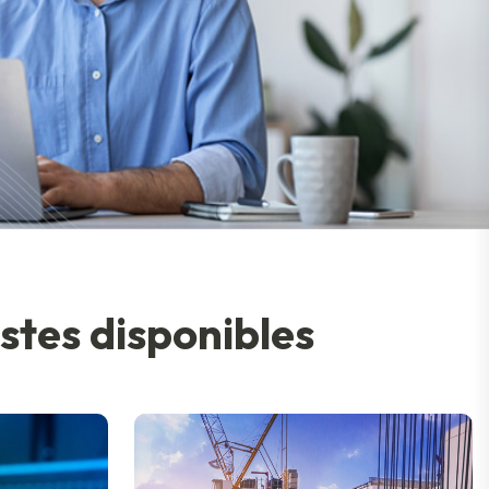
s
t
e
s
d
i
s
p
o
n
i
b
l
e
s