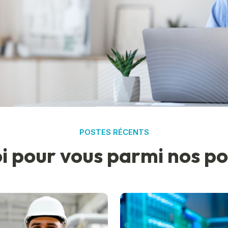
POSTES RÉCENTS
o
i
p
o
u
r
v
o
u
s
p
a
r
m
i
n
o
s
p
o