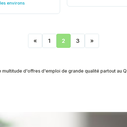
les environs
«
1
2
3
»
(current)
e multitude d'offres d'emploi de grande qualité partout au 