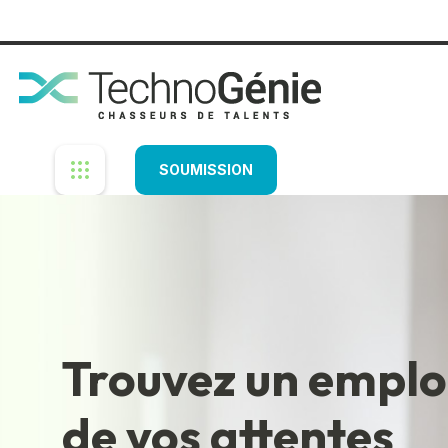
Montréal : 1 514 931-9880
1250, René-Lévesque Ouest, s
SOUMISSION
Trouvez un emploi
de vos attentes