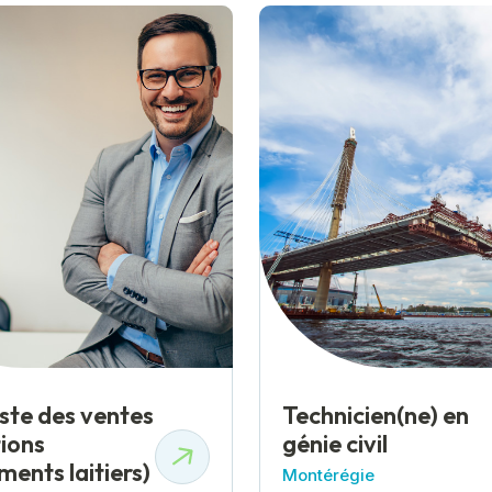
iste des ventes
Technicien(ne) en
tions
génie civil
ments laitiers)
Montérégie