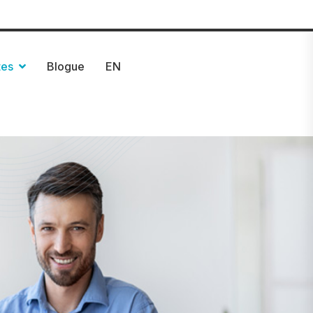
bec : 1 418 627-8080
8500, boul. Henri-Bourassa, suite 285
tes
Blogue
EN