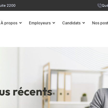
uite 2200
Qué
À propos
Employeurs
Candidats
Nos pos
lus récents