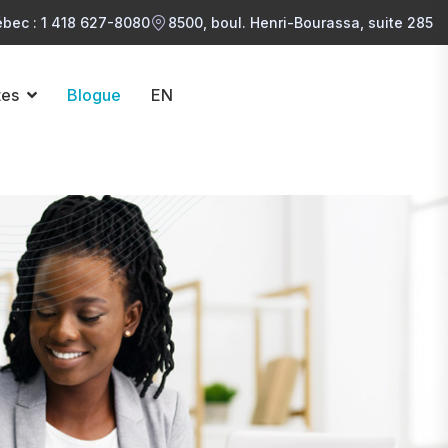
bec : 1 418 627-8080
8500, boul. Henri-Bourassa, suite 285
tes
Blogue
EN