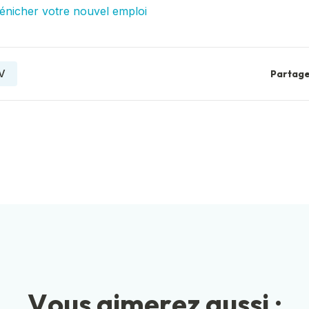
dénicher votre nouvel emploi
V
Partage
V
o
u
s
a
i
m
e
r
e
z
a
u
s
s
i
: